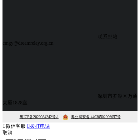
联系邮箱：
cmgy@dreamrelay.org.cn
深圳市罗湖区万通
大厦1828室
粤ICP备2020084242号-1
粤公网安备 44030502006057号

微信客服

拨打电话
取消