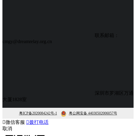
联系邮箱：
cmgy@dreamrelay.org.cn
深圳市罗湖区万通
大厦1828室
粤ICP备2020084242号-1
粤公网安备 44030502006057号

微信客服

拨打电话
取消