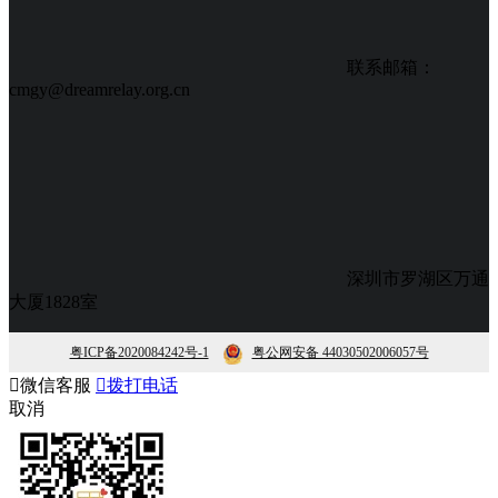
联系邮箱：
cmgy@dreamrelay.org.cn
深圳市罗湖区万通
大厦1828室
粤ICP备2020084242号-1
粤公网安备 44030502006057号

微信客服

拨打电话
取消